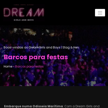
Saltar
para
o
conteúdo
Boas-vindas ao DreamGirls and Boys | Stag & Hen
Barcos para festas
Home
»
Barcos para festas
Embarque numa Odisseia Marítima
: Com a Dream Girls and