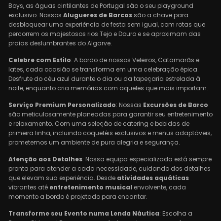
Boys, as águas cintilantes de Portugal são o seu playground
exclusivo. Nossos
Alugueres de Barcos
são a chave para
desbloquear uma experiência de festa sem igual, com rotas que
percorrem os majestosos rios Tejo e Douro e se aproximam das
praias deslumbrantes do Algarve.
Celebre com Estilo
: A bordo de nossos Veleiros, Catamarãs e
Iates, cada ocasião se transforma em uma celebração épica.
Desfrute do céu azul durante o dia ou da tapeçaria estrelada à
noite, enquanto cria memórias com aqueles que mais importam.
Serviço Premium Personalizado
: Nossas
Excursões de Barco
são meticulosamente planeadas para garantir seu entretenimento
e relaxamento. Com uma seleção de catering e bebidas de
primeira linha, incluindo coquetéis exclusivos e menus adaptáveis,
prometemos um ambiente de pura alegria e segurança.
Atenção aos Detalhes
: Nossa equipa especializada está sempre
pronta para atender a cada necessidade, cuidando dos detalhes
que elevam sua experiência. Desde
atividades aquáticas
vibrantes até
entretenimento musical
envolvente, cada
momento a bordo é projetado para encantar.
Transforme seu Evento numa Lenda Náutica
: Escolha a