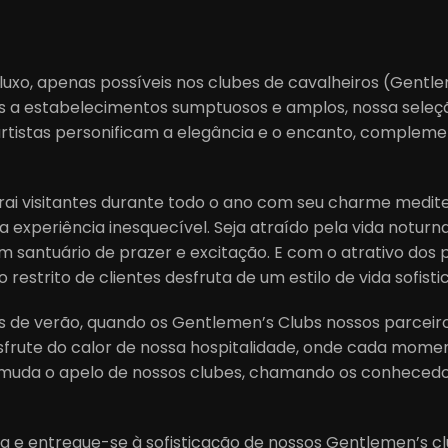
uxo, apenas possíveis nos clubes de cavalheiros (Gentlem
os a estabelecimentos sumptuosos e amplos, nossa seleç
 artistas personificam a elegância e o encanto, complem
rai visitantes durante todo o ano com seu charme medite
a experiência inesquecível. Seja atraído pela vida notur
m santuário de prazer e excitação. E com o atrativo dos 
restrito de clientes desfruta de um estilo de vida sofisti
s de verão, quando os Gentlemen’s Clubs nossos parcei
sfrute do calor de nossa hospitalidade, onde cada momen
da o apelo de nossos clubes, chamando os conhecedor
a e entregue-se à sofisticação de nossos Gentlemen’s cl