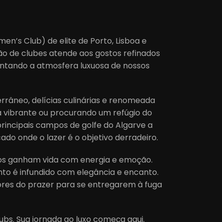
en’s Club) de elite de Porto, Lisboa e
ão de clubes atende aos gostos refinados
entando a atmosfera luxuosa de nossos
rrâneo, delícias culinárias e renomeada
na vibrante ou procurando um refúgio do
principais campos de golfe do Algarve a
cado onde o lazer é o objetivo derradeiro.
ros ganham vida com energia e emoção.
to é infundido com elegância e encanto.
es do prazer para se entregarem à fuga
ubs. Sua jornada ao luxo começa aqui.