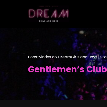
Saltar
para
o
conteúdo
Boas-vindas ao DreamGirls and Boys | St
Gentlemen’s Club